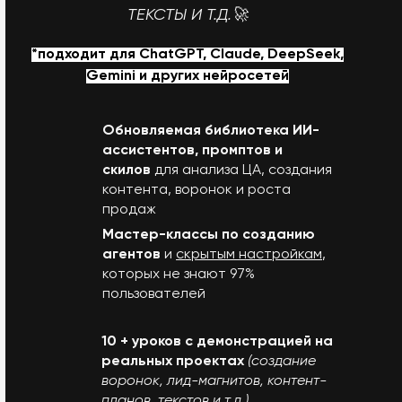
ТЕКСТЫ И Т.Д.
🚀
*подходит для СhatGPT,
Claude,
DeepSeek,
Gemini и других нейросетей
Обновляемая библиотека ИИ-
ассистентов, промптов и
скилов
для анализа ЦА, создания
контента, воронок и роста
продаж
Мастер-классы по созданию
агентов
и
скрытым настройкам
,
которых не знают 97%
пользователей
10 + уроков с демонстрацией на
реальных проектах
(создание
воронок, лид-магнитов, контент-
планов, текстов и т.д.)