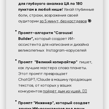
для глубоуого анализа ЦА по 180
пунктам в любой нише!
Узнай глубинные
боли, страхи, возражения своей
аудитории
за 5 минут, без кастдевов
🎯
Промпт-алгоритм "Carousel
Builder",
который создает ИИ-
ассистента для написания и дизайна
великолепных Instagram-каруселей
Промпт "Великий копирайтер"
пишет,
как лучшие мастера слова планеты.
Этот промпт превращает
ChatGPT/Claude в машину продающих
текстов, от которых у ваших
конкурентов
пойдёт дым из ушей. ✍🏻
Промпт "Инженер", который создает
других ИИ-ассистентов под ваши