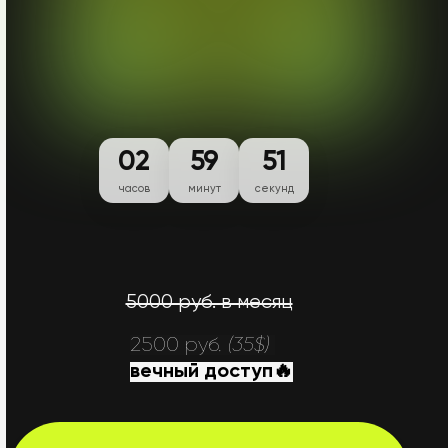
02
59
49
часов
минут
секунд
5000 руб. в месяц
2500 руб.
(35$)
вечный доступ🔥