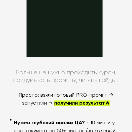
Больше не нужно проходить курсы,
придумывать промпты, читать гайды…
Просто
:
взяли готовый PRO-промпт →
запустили →
получили результат
🔥
Нужен глубокий анализ ЦА?
- 10 мин. и у
вас документ на 50+ листов
(за который