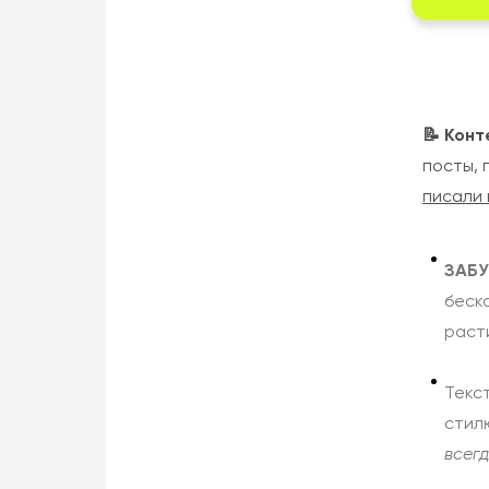
📝 Кон
посты, 
писали 
ЗАБУ
беск
раст
Текст
стил
всегд