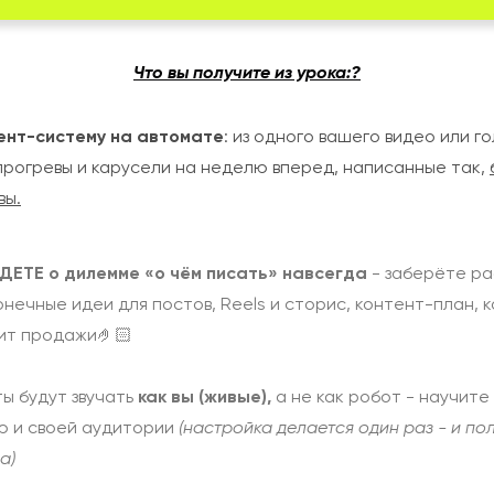
Что вы получите из урока:?
тент-систему на автомате
: из одного вашего видео или г
прогревы и карусели на неделю вперед, написанные так,
вы.
ДЕТЕ о дилемме «о чём писать» навсегда
- заберёте ра
онечные идеи для постов, Reels и сторис, контент-план, 
ит продажи🤌🏻
ы будут звучать
как вы (живые)
,
а не как робот
- научите
ю и своей аудитории
(настройка делается один раз - и по
а)