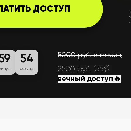
ЛАТИТЬ ДОСТУП
"
з
А
5000 руб. в месяц
59
53
2500 руб.
(35$)
минут
секунд
вечный доступ🔥