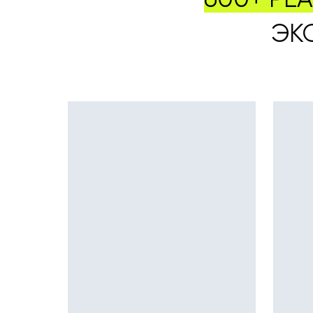
600+ РЕ
ЭК