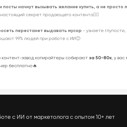
 посты начнут
вызывать желание купить
, а не просто 
 настоящий секрет продающего контента👌🏻
осеть перестанет выдавать мусор
- узнаете глупости,
ршают 99% людей при работе с ИИ🙂
й контент-завод копирайтеры собирают
за 50-80к
, у вас
ечер бесплатно🔥
оте с ИИ от маркетолога с опытом 10+ лет