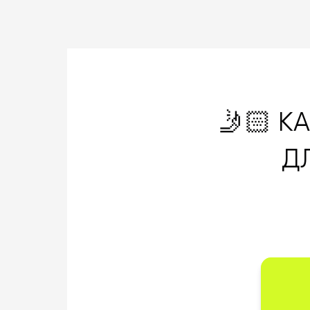
🤳🏻 К
Д