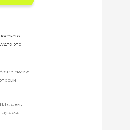
олосового —
будто это
бочие связки:
который
 ИИ своему
льзуетесь