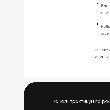
Ваши
этом
Нейр
сове
✅ Тако
один в
канал-практикум по раб