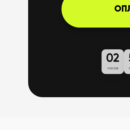
ОП
02
часов