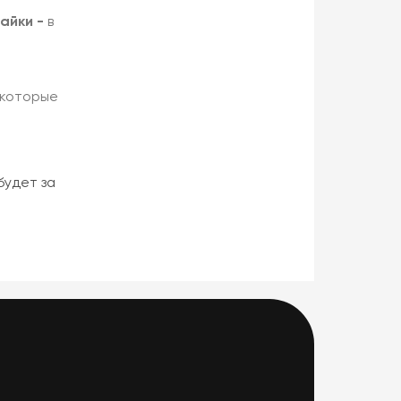
лайки -
в
 которые
 будет за