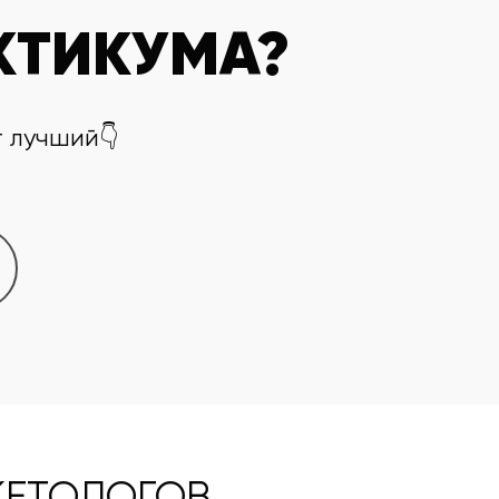
КТИКУМА?
т лучший👇