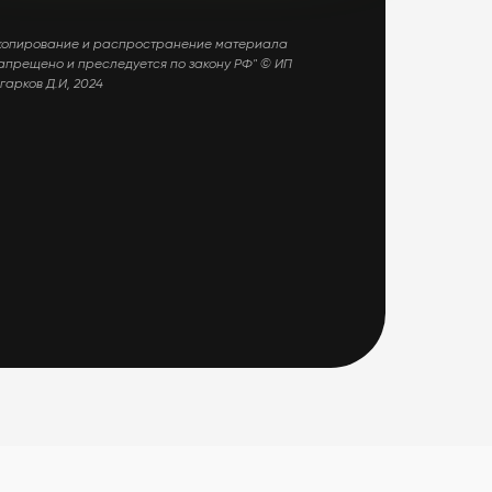
копирование и распространение материала
апрещено и преследуется по закону РФ" © ИП
гарков Д.И, 2024