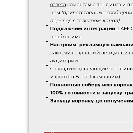
ответа
клиентам с лендинга и п
нем
(приветственные сообщени
перевод в телеграм-канал)
Подключим интеграции
в AMO 
необходимо
Настроим рекламную кампан
каждый созданный лендинг и с
аудитории
Создадим цепляющие креативы,
и фото (от 8 на 1 кампании)
Полностью соберу всю воронк
100% готовности к запуску тр
Запущу воронку до получени