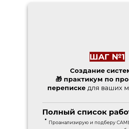
ШАГ №1
Cоздание систе
🎁 практикум по пр
переписке
для ваших 
Полный список рабо
Проанализирую и подберу САМ