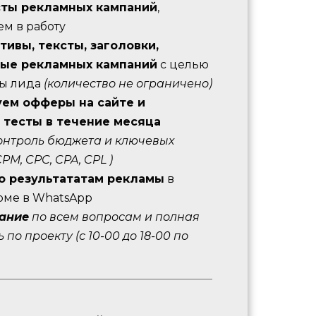
сты рекламных кампаний
,
м в работу
тивы, тексты, заголовки,
вые рекламных кампаний
с целью
ы лида
(количество не ограничено)
ем офферы на сайте и
 тесты в течение месяца
онтроль бюджета и ключевых
PM, CPC, CPA, CPL )
о результататам рекламы
в
рме в WhatsApp
ание
по всем вопросам и полная
ь по проекту
(с 10-00 до 18-00 по