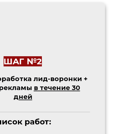
ШАГ №2
оработка лид-воронки +
 рекламы
в течение 30
дней
исок работ: