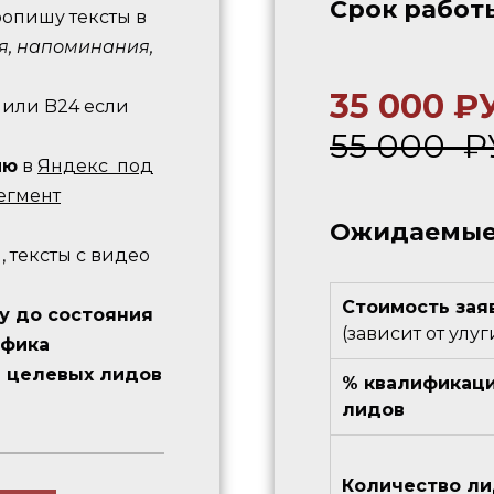
Cрок работ
ропишу тексты в
я, напоминания,
35 000 ₽
или B24 если
55 000 ₽
ию
в
Яндекс под
егмент
Ожидаемые
 тексты с видео
Стоимость зая
у до состояния
(зависит от улуг
афика
я целевых лидов
% квалификац
лидов
Количество л