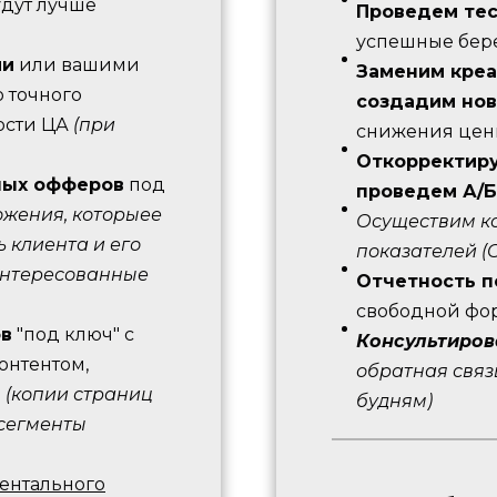
удут лучше
Проведем те
успешные бере
ми
или вашими
Заменим креа
 точного
создадим но
ости ЦА
(при
снижения цен
Откорректиру
ных офферов
под
проведем А/Б
ожения, которыее
Осуществим к
 клиента и его
показателей (C
интересованные
Отчетность п
свободной фо
ов
"под ключ" с
Консультиров
онтентом,
обратная связ
ю
(копии страниц
будням)
сегменты
ентального