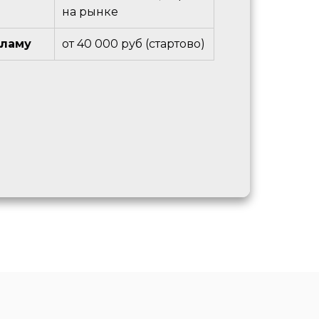
на рынке
кламу
от 40 000 руб (стартово)