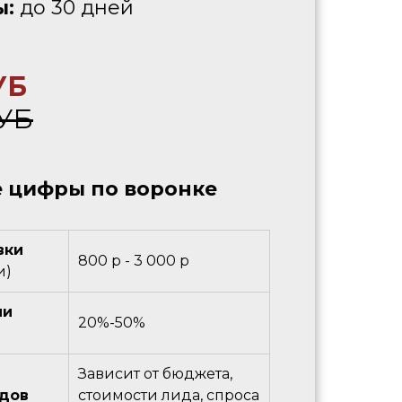
ы:
до 30 дней
УБ
УБ
 цифры по воронке
вки
800 р - 3 000 р
и)
ии
20%-50%
Зависит от бюджета,
идов
стоимости лида, спроса