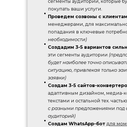
сегменты аудитории, которые б
покупать ваши услуги.
Проведем созвоны с клиента
менеджерами, для максимально
попадания в ключевые потребн
необходимости)
Создадим 3-5 вариантов силь
эти сегменты аудитории
(предл
будет наиболее точно описывать
ситуацию, привлекая только за
заявки)
Создам 3-5 сайтов-конвертер
адаптивным дизайном, медиа-к
текстами и остальной тех. часть
с разными предложениями под 
аудиторий)
Создам WhatsApp-бот
для мом