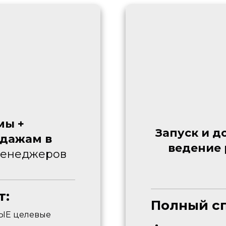
мы +
Запуск и д
одажам в
ведение
менеджеров
т:
Полный сп
ЫЕ целевые