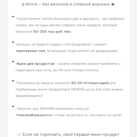
в блоге - без запусков и сложной воронки 🔥
Перестанете пилить большой курс и выгорать - вот рабочая
схема, как за один вечер собрать мини-продукт, который
приносит
50-300 тыс.руб/мес
Больше не будете гадать
«что продавать»
: секрет
триггерных тем
, за которые люди платят не раздумывая
Идеи для продуктов
- анализ покажет, какие проблемы у
аудитории уже есть, за что она готова платить;
Научитесь за минуты получать
30-50 готовых идей
для
прибыльных мини-продуктов в ЛЮБОЙ нише
(на этом можно
зарабатывать!)
Узнаете, как ЗАРАНЕЕ проверять тему на
«покупабельность»
, чтобы не делать то, что никто не купит
✅ Если не тормозить, свой первый мини-продукт