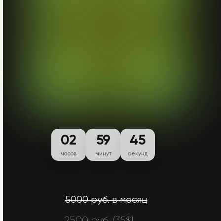
02
59
44
часов
минут
секунд
5000 руб. в месяц
2500 руб.
(35$)