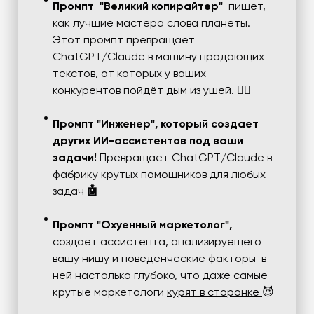
Промпт "Великий копирайтер"
пишет,
как лучшие мастера слова планеты.
Этот промпт превращает
ChatGPT/Claude в машину продающих
текстов, от которых у ваших
конкурентов
пойдёт дым из ушей. ✍🏻
Промпт "Инженер", который создает
других ИИ-ассистентов под ваши
задачи!
Превращает ChatGPT/Claude в
фабрику крутых помощников для любых
задач
🤖
Промпт "Охуенный маркетолог",
создает ассистента, анализируещего
вашу нишу и поведенческие факторы в
ней настолько глубоко, что даже самые
крутые маркетологи
курят в сторонке
😈