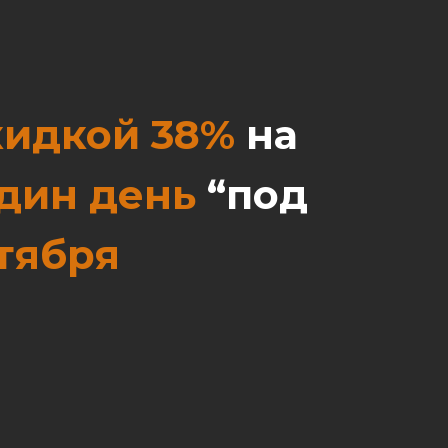
кидкой 38%
на
один день
“под
нтября