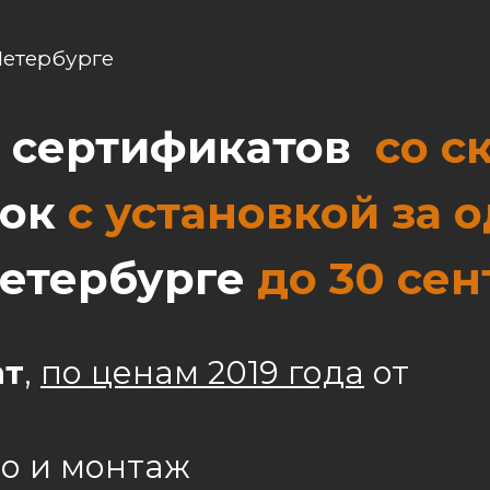
Петербурге
0 сертификатов
со с
лок
с установкой за 
Петербурге
до 30 се
ат
,
по ценам 2019 года
от
но и монтаж