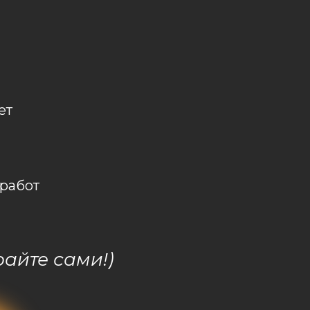
ет
 работ
айте сами!)